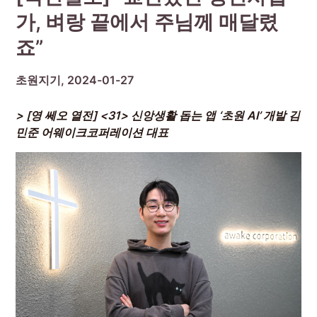
가, 벼랑 끝에서 주님께 매달렸
죠”
초원지기,
2024-01-27
> [영 쎄오 열전] <31> 신앙생활 돕는 앱 ‘초원 AI’ 개발 김
민준 어웨이크코퍼레이션 대표