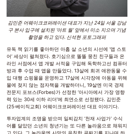
김민준 어웨이크코퍼레이션 대표가 지난 24일 서울 강남
구 본사 입구에 설치된 ‘아트 월’ 앞에서 미소 지으며 기념
촬영을 하고 있다. 신석현 포토그래퍼
유독 책 읽기를 좋아하던 아홉 살 소년의 시선에 ‘앱 스토
어’ 세상이 펼쳐졌다. 호기심으로 똘똘 뭉친 친구들과 온
라인 서점에서 앱 개발 서적을 구입해 독학하고선 컴퓨터
방과 후 수업 때 앱을 만들었다. 13살에 희귀 애완동물 수
입 대행 쇼핑몰을 운영하고 17살에 시각장애 아동을 위해
물에 젖지 않는 점자책을 개발하더니, 19살엔 미국 경제
전문지 포브스(Forbes)가 선정한 ‘아시아에서 가장 영향
력 있는 30세 이하 리더’에 최연소로 선정됐다. 김민준
(25·베이직교회) 어웨이크코퍼레이션 대표 이야기다.
투자업계의 조명을 받으며 일찌감치 ‘천재 사업가’ 수식
어를 달았던 소년의 청년기는 또 다른 놀라움으로 채워지
고 있다. 그 놀라움엔 사망의 음침한 골짜기를 지나며 하