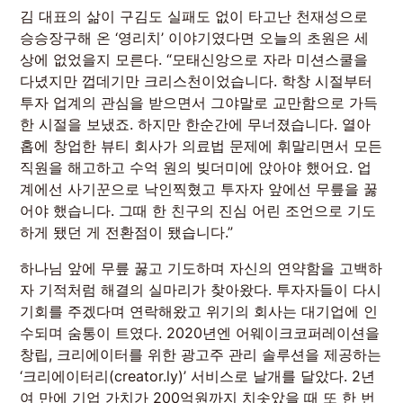
김 대표의 삶이 구김도 실패도 없이 타고난 천재성으로
승승장구해 온 ‘영리치’ 이야기였다면 오늘의 초원은 세
상에 없었을지 모른다. “모태신앙으로 자라 미션스쿨을
다녔지만 껍데기만 크리스천이었습니다. 학창 시절부터
투자 업계의 관심을 받으면서 그야말로 교만함으로 가득
한 시절을 보냈죠. 하지만 한순간에 무너졌습니다. 열아
홉에 창업한 뷰티 회사가 의료법 문제에 휘말리면서 모든
직원을 해고하고 수억 원의 빚더미에 앉아야 했어요. 업
계에선 사기꾼으로 낙인찍혔고 투자자 앞에선 무릎을 꿇
어야 했습니다. 그때 한 친구의 진심 어린 조언으로 기도
하게 됐던 게 전환점이 됐습니다.”
하나님 앞에 무릎 꿇고 기도하며 자신의 연약함을 고백하
자 기적처럼 해결의 실마리가 찾아왔다. 투자자들이 다시
기회를 주겠다며 연락해왔고 위기의 회사는 대기업에 인
수되며 숨통이 트였다. 2020년엔 어웨이크코퍼레이션을
창립, 크리에이터를 위한 광고주 관리 솔루션을 제공하는
‘크리에이터리(creator.ly)’ 서비스로 날개를 달았다. 2년
여 만에 기업 가치가 200억원까지 치솟았을 때 또 한 번