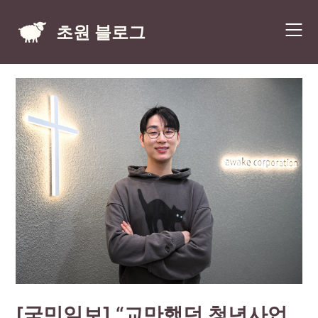
Skip
to
초원 블로그
content
[국민일보] “교만했던 청년사업