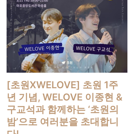
[초원XWELOVE] 초원 1주
년 기념, WELOVE 이종현 &
구교석과 함께하는 ‘초원의
밤’으로 여러분을 초대합니
다!