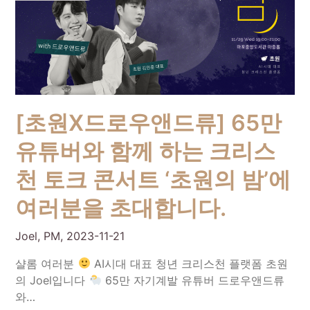
[초원X드로우앤드류] 65만
유튜버와 함께 하는 크리스
천 토크 콘서트 ‘초원의 밤’에
여러분을 초대합니다.
Joel, PM,
2023-11-21
샬롬 여러분
AI시대 대표 청년 크리스천 플랫폼 초원
의 Joel입니다
65만 자기계발 유튜버 드로우앤드류
와…