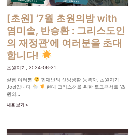
[초원] ‘7월 초원의밤 with
염미솔, 반승환 : 그리스도인
의 재정관’에 여러분을 초대
합니다!
초원지기,
2024-06-21
샬롬 여러분
현대인의 신앙생활 동역자, 초원지기
Joel입니다
현대 크리스천을 위한 토크콘서트 ‘초
원의…
Continue Reading